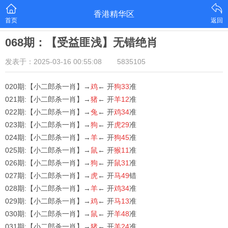
香港精华区
首页
返回
068期：【受益匪浅】无错绝肖
发表于：2025-03-16 00:55:08
5835105
020期:【小二郎杀一肖】→
鸡
← 开
狗33
准
021期:【小二郎杀一肖】→
猪
← 开
羊12
准
022期:【小二郎杀一肖】→
兔
← 开
鸡34
准
023期:【小二郎杀一肖】→
狗
← 开
虎29
准
024期:【小二郎杀一肖】→
羊
← 开
狗45
准
025期:【小二郎杀一肖】→
鼠
← 开
猴11
准
026期:【小二郎杀一肖】→
狗
← 开
鼠31
准
027期:【小二郎杀一肖】→
虎
← 开
马49
错
028期:【小二郎杀一肖】→
羊
← 开
鸡34
准
029期:【小二郎杀一肖】→
鸡
← 开
马13
准
030期:【小二郎杀一肖】→
鼠
← 开
羊48
准
031期:【小二郎杀一肖】→
猪
← 开
羊24
准