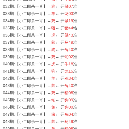
032期:【小二郎杀一肖】→
狗
← 开
鼠07
准
033期:【小二郎杀一肖】→
羊
← 开
龙03
准
034期:【小二郎杀一肖】→
鸡
← 开
鼠19
准
035期:【小二郎杀一肖】→
猪
← 开
猪44
错
036期:【小二郎杀一肖】→
虎
← 开
鼠43
准
037期:【小二郎杀一肖】→
鼠
← 开
马49
准
038期:【小二郎杀一肖】→
狗
← 开
兔40
准
039期:【小二郎杀一肖】→
鸡
← 开
蛇02
准
040期:【小二郎杀一肖】→
虎
← 开
牛18
准
041期:【小二郎杀一肖】→
狗
← 开
龙15
准
042期:【小二郎杀一肖】→
羊
← 开
鸡34
准
043期:【小二郎杀一肖】→
鼠
← 开
兔40
准
044期:【小二郎杀一肖】→
鸡
← 开
猪08
准
045期:【小二郎杀一肖】→
蛇
← 开
狗09
准
046期:【小二郎杀一肖】→
兔
← 开
狗09
准
047期:【小二郎杀一肖】→
猪
← 开
兔04
准
048期:【小二郎杀一肖】→
鼠
← 开
马49
准
049期:【小二郎杀一肖】→
羊
← 开
猪08
准