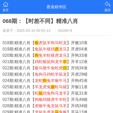
香港精华区
首页
返回
068期：【时差不同】精准八肖
发表于：2025-03-16 00:55:13
5526874
018期:精准八肖【
猴
虎鼠羊狗马蛇龙
】开猴10准
019期:精准八肖【
兔鼠牛猪鸡
虎
龙马
】开虎04准
020期:精准八肖【
狗
兔羊蛇猪虎龙马
】开狗33准
021期:精准八肖【
鸡蛇猴鼠狗龙牛
羊
】开羊12准
022期:精准八肖【
猴马猪牛兔蛇虎
鸡
】开鸡34准
023期:精准八肖【
兔狗马鸡蛇羊鼠龙
】开虎29错
024期:精准八肖【
龙蛇
狗
兔羊猴牛马
】开狗45准
025期:精准八肖【
羊龙虎兔
猴
蛇马猪
】开猴11准
026期:精准八肖【
蛇
鼠
鸡兔狗马龙羊
】开鼠31准
027期:精准八肖【
狗猴鸡猪虎牛羊蛇
】开马49错
028期:精准八肖【
虎猴牛兔龙鼠马羊
】开鸡34错
029期:精准八肖【
龙鼠牛虎羊
马
兔猴
】开马13准