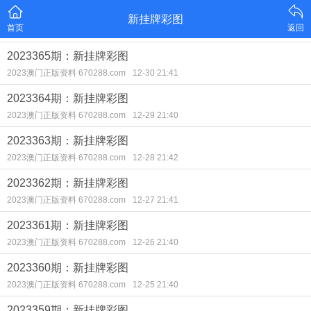
新挂牌彩图
首页
返回
2023365期：新挂牌彩图
2023澳门正版资料 670288.com
12-30 21:41
2023364期：新挂牌彩图
2023澳门正版资料 670288.com
12-29 21:40
2023363期：新挂牌彩图
2023澳门正版资料 670288.com
12-28 21:42
2023362期：新挂牌彩图
2023澳门正版资料 670288.com
12-27 21:41
2023361期：新挂牌彩图
2023澳门正版资料 670288.com
12-26 21:40
2023360期：新挂牌彩图
2023澳门正版资料 670288.com
12-25 21:40
2023359期：新挂牌彩图