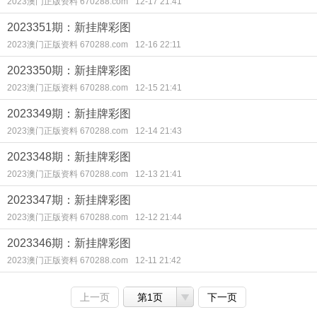
2023澳门正版资料 670288.com
12-17 21:41
2023351期：新挂牌彩图
2023澳门正版资料 670288.com
12-16 22:11
2023350期：新挂牌彩图
2023澳门正版资料 670288.com
12-15 21:41
2023349期：新挂牌彩图
2023澳门正版资料 670288.com
12-14 21:43
2023348期：新挂牌彩图
2023澳门正版资料 670288.com
12-13 21:41
2023347期：新挂牌彩图
2023澳门正版资料 670288.com
12-12 21:44
2023346期：新挂牌彩图
2023澳门正版资料 670288.com
12-11 21:42
上一页
第1页
下一页