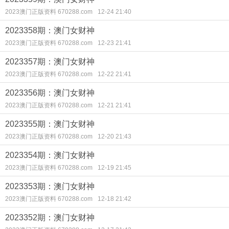
2023澳门正版资料 670288.com
12-24 21:40
2023358期：澳门女财神
2023澳门正版资料 670288.com
12-23 21:41
2023357期：澳门女财神
2023澳门正版资料 670288.com
12-22 21:41
2023356期：澳门女财神
2023澳门正版资料 670288.com
12-21 21:41
2023355期：澳门女财神
2023澳门正版资料 670288.com
12-20 21:43
2023354期：澳门女财神
2023澳门正版资料 670288.com
12-19 21:45
2023353期：澳门女财神
2023澳门正版资料 670288.com
12-18 21:42
2023352期：澳门女财神