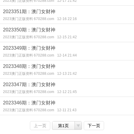
2023澳门正版资料 670288.com
12-17 21:42
2023351期：澳门女财神
2023澳门正版资料 670288.com
12-16 22:16
2023350期：澳门女财神
2023澳门正版资料 670288.com
12-15 21:42
2023349期：澳门女财神
2023澳门正版资料 670288.com
12-14 21:44
2023348期：澳门女财神
2023澳门正版资料 670288.com
12-13 21:42
2023347期：澳门女财神
2023澳门正版资料 670288.com
12-12 21:45
2023346期：澳门女财神
2023澳门正版资料 670288.com
12-11 21:43
上一页
第1页
下一页