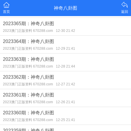
神奇八卦图
首页
返回
2023365期：神奇八卦图
2023澳门正版资料 670288.com
12-30 21:42
2023364期：神奇八卦图
2023澳门正版资料 670288.com
12-29 21:41
2023363期：神奇八卦图
2023澳门正版资料 670288.com
12-28 21:44
2023362期：神奇八卦图
2023澳门正版资料 670288.com
12-27 21:42
2023361期：神奇八卦图
2023澳门正版资料 670288.com
12-26 21:41
2023360期：神奇八卦图
2023澳门正版资料 670288.com
12-25 21:41
2023359期：神奇八卦图