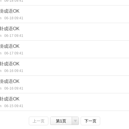
m
06-18 09:41
正掛成语OK
m
06-18 09:41
正卦成语OK
m
06-17 09:41
正掛成语OK
m
06-17 09:41
正卦成语OK
m
06-16 09:41
正掛成语OK
m
06-16 09:41
正卦成语OK
m
06-15 09:41
上一页
第1页
下一页