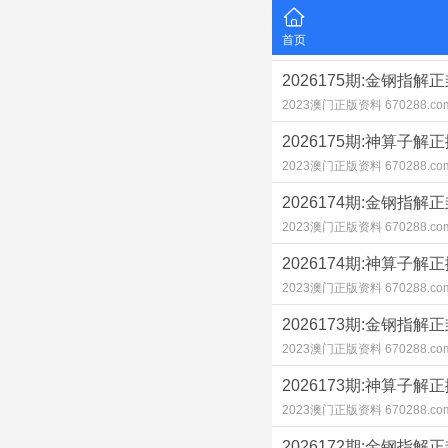
首页
2026175期:金钢指解
2023澳门正版资料 670288.co
2026175期:神算子解
2023澳门正版资料 670288.co
2026174期:金钢指解
2023澳门正版资料 670288.co
2026174期:神算子解
2023澳门正版资料 670288.co
2026173期:金钢指解
2023澳门正版资料 670288.co
2026173期:神算子解
2023澳门正版资料 670288.co
2026172期:金钢指解