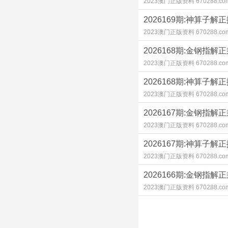
2023澳门正版资料 670288.co
2026169期:神算子解
2023澳门正版资料 670288.co
2026168期:金钢指解
2023澳门正版资料 670288.co
2026168期:神算子解
2023澳门正版资料 670288.co
2026167期:金钢指解
2023澳门正版资料 670288.co
2026167期:神算子解
2023澳门正版资料 670288.co
2026166期:金钢指解
2023澳门正版资料 670288.co