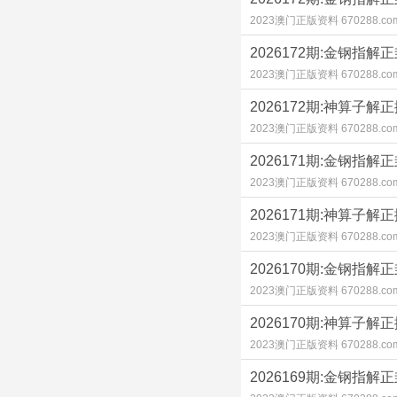
2023澳门正版资料 670288.co
2026172期:金钢指解
2023澳门正版资料 670288.co
2026172期:神算子解
2023澳门正版资料 670288.co
2026171期:金钢指解
2023澳门正版资料 670288.co
2026171期:神算子解
2023澳门正版资料 670288.co
2026170期:金钢指解
2023澳门正版资料 670288.co
2026170期:神算子解
2023澳门正版资料 670288.co
2026169期:金钢指解